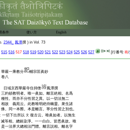
用条件
使い方
English
o.
2344_
鳳潭
撰 ) in Vol. 73
515
516
517
518
519
520
521
522
523
524
525
526
527
[行番号:
有
/
:
華嚴一乘教分
輔宗匡眞鈔
:
卷八
:
日域京西華嚴寺住持僧
鳳潭撰
:
三約頓教明者。唯一眞如。離言絶相。名爲
:
種性。而亦不分性習之異。以一切法無二
:
相故 義苑云。此教唯明絶待幽靈。衆生諸
:
佛。同一本際。本是離言。寧分性習之別也。
:
一切下出所以
復古云。唯眞如者。以無生
文
:
滅等相。總鎔染淨。一一白白。皆悉眞故。唯
:
是一法界大總相法門體。離言説相。離名字