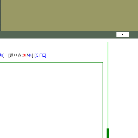
無
] [返り点:
無
/
有
]
[CITE]