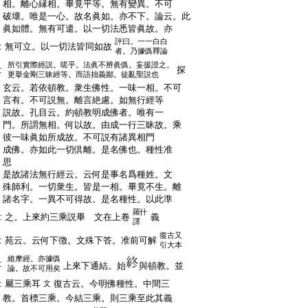
:
相。離心縁相。畢竟平等。無有變異。不可
:
破壞。唯是一心。故名眞如。亦不下。論云。此
:
眞如體。無有可遣。以一切法悉皆眞故。亦
評曰。一一白白
:
無可立。以一切法皆同如故
者。乃據僞釋論
所引實際經説。嗟乎。法眞不辨眞僞。妄援證之。
:
探
更擧金剛三昧經等。而語拙義鄙。徒亂聖説也
:
玄云。若依頓教。衆生佛性。一味一相。不可
:
言有。不可説無。離言絶慮。如無行經等
:
説故。孔目云。約頓教明成佛者。唯有一
:
門。所謂無相。何以故。由成一行三昧故。乘
:
彼一味眞如所成故。不可説有諸異相門
:
成佛。亦如此一切倶離。是名佛也。種性准
:
思
:
是故諸法無行經云。云何是事名爲種姓。文
:
殊師利。一切衆生。皆是一相。畢竟不生。離
:
諸名字。一異不可得故。是名種性。以此準
羅什
:
之。上來約三乘説畢 文在上卷
義
譯
復古又
:
苑云。云何下徴。文殊下答。准前可解
引大本
維摩經。亦據僞
:
上來下通結。始
與頓教。並
論。故不可用矣
:
屬三乘耳
復古云。今明佛種性。中間三
文
:
教。首標三乘。今結三乘。則三乘至此其義