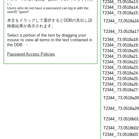
T2344_.73.0518a13
い。
T2344_.73.0518a14
Users who do not have a password can log in with the
userID "guest".
T2344_.73.0518a15
本文をドラッグして選択するとDDBの見出し語
T2344_.73.0518a16
検索結果が表示されます。
T2344_.73.0518a17
Select a portion of the text by dragging your
T2344_.73.0518a18
mouse to view all terms in the text contained in
the DDB. ・
T2344_.73.0518a19
T2344_.73.0518a20
Password Access Policies
T2344_.73.0518a21
T2344_.73.0518a22
T2344_.73.0518a23
T2344_.73.0518a24
T2344_.73.0518a25
T2344_.73.0518a26
T2344_.73.0518a27
T2344_.73.0518a28
T2344_.73.0518a29
T2344_.73.0518b01
T2344_.73.0518b02
T2344_.73.0518b03