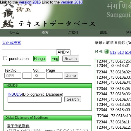
Link to the
version 2015
Link to the
version 2018
T2344_.73.0517c13:
T2344_.73.0517c14:
T2344_.73.0517c15:
T2344_.73.0517c16:
T2344_.73.0517c17:
T2344_.73.0517c18:
T2344_.73.0517c19:
ホーム
検索
ご挨拶
組織
利
T2344_.73.0517c20:
T2344_.73.0517c21:
大正蔵検索
華嚴五教章匡眞鈔 (N
T2344_.73.0517c22:
T2344_.73.0517c23:
T2344_.73.0517c24:
512
513
514
T2344_.73.0517c25:
punctuation
Hangul
Eng
T2344_.73.0517c26:
T2344_.73.0518a01:
TextNo.
Vol.
Page
T2344_.73.0518a02
T2344_.73.0518a03
T2344_.73.0518a04:
INBUDS
T2344_.73.0518a05
T2344_.73.0518a06
INBUDS
(Bibliographic Database)
Search
T2344_.73.0518a07
T2344_.73.0518a08
T2344_.73.0518a09
T2344_.73.0518a10
Digital Dictionary of Buddhism
T2344_.73.0518a11
電子佛教辭典
T2344_.73.0518a12
パスワードがない場合は「guest」でログインしてくださ