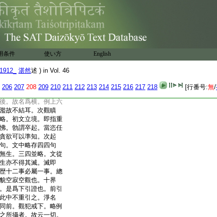
生入中盡同水色。大
此山純黄金色。衆生投
色。海味者。大經云。衆
云海味。文隔字對故
爾。諸法入中同一理味。
故云無二無別等也。常
用条件
使い方
English
欲若不結位恐迷者
之中不云理者。現修觀
1912_
湛然
述 ) in Vol. 46
也。破蔽根本者。觀法雖
。故至此位方破根
206
207
208
209
210
211
212
213
214
215
216
217
218
[行番号:
無
/
成横竪。六即淺深故名爲
後。故名爲横。例上六
濫故不結耳。次觀瞋
略。初文立境。即指重
怫。勃謂卒起。當恣任
貪欲可以準知。次起
句。文中略存四四句
無生。三四並略。文從
生亦不得其滅。滅即
歴十二事必屬一事。總
貌空寂空觀也。十界
。是爲下引證也。前引
此中不重引之。淨名
同前。觀犯戒下。略例
之所攝者。故云一切。