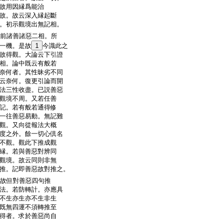
故用因縁爲能治
故。故云深入縁起斷
。初示觀境出無記相。
前諸善諸惡二相。所
一機。是故
1
今識此之
故得觀。大論云下引證
相。論中既云有般若
奈何者。其性昧劣不同
云奈何。復更引論而開
法三性收盡。已説善惡
觀境不周。又若任善
記。若有般若通得修
一往善惡易動。無記難
觀。又向從報法大概
度之外。餘一切心倶名
不觀。觀此下推成觀
縁。若與善惡對辨同
觀境。故云同則非無
推。記即善惡故對推之。
故但對善惡四句推
法。若防轉計。亦應具
不生亦生亦不生非生
既無四運不須轉推至
得者。求於善惡尚自