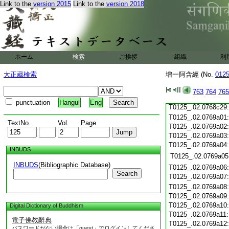
Link to the
version 2015
Link to the
version 2018
T0125_.02.0768c18
T0125_.02.0768c19
T0125_.02.0768c20
T0125_.02.0768c21
T0125_.02.0768c22
T0125_.02.0768c23
ホーム
検索
ご挨拶
組織
利
T0125_.02.0768c24
T0125_.02.0768c25
大正蔵検索
増一阿含經 (No.
012
T0125_.02.0768c26
T0125_.02.0768c27
763
764
765
T0125_.02.0768c28
punctuation
Hangul
Eng
T0125_.02.0768c29
T0125_.02.0769a01
TextNo.
Vol.
Page
T0125_.02.0769a02
T0125_.02.0769a03
T0125_.02.0769a04
INBUDS
T0125_.02.0769a05
INBUDS
(Bibliographic Database)
T0125_.02.0769a06
Search
T0125_.02.0769a07
T0125_.02.0769a08
T0125_.02.0769a09
T0125_.02.0769a10
Digital Dictionary of Buddhism
T0125_.02.0769a11
電子佛教辭典
T0125_.02.0769a12
パスワードがない場合は「guest」でログインしてくださ