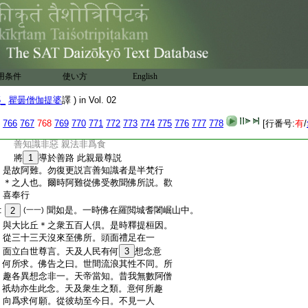
:
有善男子善女人親近善知識。信聞念施慧
:
皆悉増益。以此方便知其善知識者即是全
:
梵行＊之人也。若我昔日不與善知識從事。
:
終不爲
21
燈光佛所見授決也。以與善知
:
識從事故。得爲與提和竭羅佛所見授
:
決。以此方便知其善知識者。即是全梵行
用条件
使い方
English
:
＊之人也。
22
若當阿難世間無善知識者。則
:
無有尊卑之＊叙。父母師長兄弟宗親。則與
5_
瞿曇僧伽提婆
譯 ) in Vol. 02
:
彼猪犬之屬與共一類。造諸惡縁種地獄
:
罪縁。有善知識故便別有父母師長兄弟
766
767
768
769
770
771
772
773
774
775
776
777
778
[行番号:
有
/
:
宗親。是時世尊便説此偈
:
善知識非惡 親法非爲食
:
將
1
導於善路 此親最尊説
:
是故阿難。勿復更説言善知識者是半梵行
:
＊之人也。爾時阿難從佛受教聞佛所説。歡
:
喜奉行
:
聞如是。一時佛在羅閲城耆闍崛山中。
2
(一一)
:
與大比丘＊之衆五百人倶。是時釋提桓因。
:
從三十三天沒來至佛所。頭面禮足在一
:
面立白世尊言。天及人民有何
3
想念意
:
何所求。佛告之曰。世間流浪其性不同。所
:
趣各異想念非一。天帝當知。昔我無數阿僧
:
祇劫亦生此念。天及衆生之類。意何所趣
:
向爲求何願。從彼劫至今日。不見一人