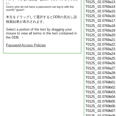
T0125_.02.0769a13
い。
T0125_.02.0769a14
Users who do not have a password can log in with the
userID "guest".
T0125_.02.0769a15
T0125_.02.0769a16
本文をドラッグして選択するとDDBの見出し語
T0125_.02.0769a17
検索結果が表示されます。
T0125_.02.0769a18
Select a portion of the text by dragging your
T0125_.02.0769a19
mouse to view all terms in the text contained in
T0125_.02.0769a20
the DDB. ・
T0125_.02.0769a21
T0125_.02.0769a22
Password Access Policies
T0125_.02.0769a23
T0125_.02.0769a24
T0125_.02.0769a25
T0125_.02.0769a26
T0125_.02.0769a27
T0125_.02.0769a28
T0125_.02.0769a29
T0125_.02.0769b01
T0125_.02.0769b02
T0125_.02.0769b03
T0125_.02.0769b04
T0125_.02.0769b05
T0125_.02.0769b06
T0125_.02.0769b07
T0125_.02.0769b08