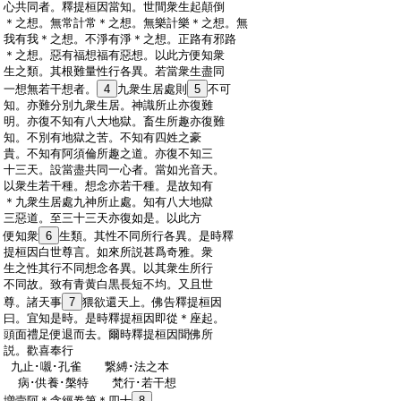
:
心共同者。釋提桓因當知。世間衆生起顛倒
:
＊之想。無常計常＊之想。無樂計樂＊之想。無
:
我有我＊之想。不淨有淨＊之想。正路有邪路
:
＊之想。惡有福想福有惡想。以此方便知衆
:
生之類。其根難量性行各異。若當衆生盡同
:
一想無若干想者。
4
九衆生居處則
5
不可
:
知。亦難分別九衆生居。神識所止亦復難
:
明。亦復不知有八大地獄。畜生所趣亦復難
:
知。不別有地獄之苦。不知有四姓之豪
:
貴。不知有阿須倫所趣之道。亦復不知三
:
十三天。設當盡共同一心者。當如光音天。
:
以衆生若干種。想念亦若干種。是故知有
:
＊九衆生居處九神所止處。知有八大地獄
:
三惡道。至三十三天亦復如是。以此方
:
便知衆
6
生類。其性不同所行各異。是時釋
:
提桓因白世尊言。如來所説甚爲奇雅。衆
:
生之性其行不同想念各異。以其衆生所行
:
不同故。致有青黄白黒長短不均。又且世
:
尊。諸天事
7
猥欲還天上。佛告釋提桓因
:
曰。宜知是時。是時釋提桓因即從＊座起。
:
頭面禮足便退而去。爾時釋提桓因聞佛所
:
説。歡喜奉行
:
九止･嚫･孔雀 繋縛･法之本
:
病･供養･槃特 梵行･若干想
:
増壹阿＊含經卷第＊四十
8