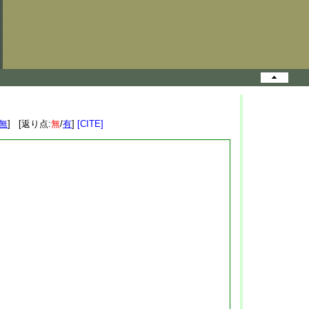
無
] [返り点:
無
/
有
]
[CITE]